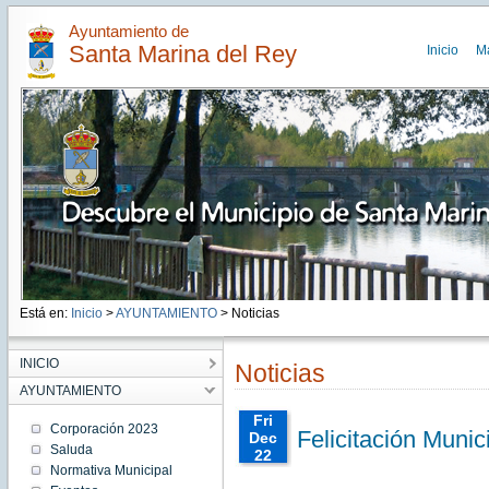
Ayuntamiento de
Santa Marina del Rey
Inicio
M
Está en:
Inicio
>
AYUNTAMIENTO
> Noticias
INICIO
Noticias
AYUNTAMIENTO
Fri
Corporación 2023
Felicitación Munic
Dec
Saluda
22
Normativa Municipal
00:00:00