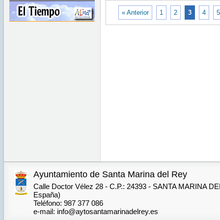
Wed
2023
Jun 14
« Anterior
1
2
3
4
5
00:00:00
CEST
2023
Wed Jun
14
00:00:00
CEST
2023
Ayuntamiento de Santa Marina del Rey
Calle Doctor Vélez 28 - C.P.: 24393 - SANTA MARINA DE
España)
Teléfono: 987 377 086
e-mail: info@aytosantamarinadelrey.es