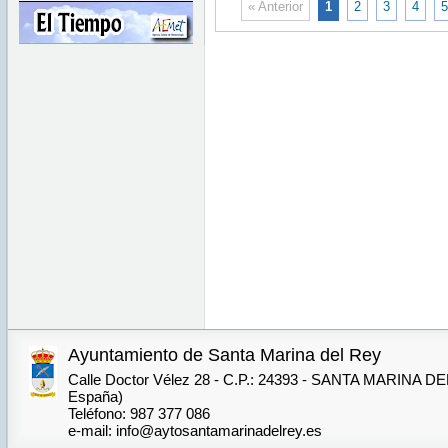
« Anterior
1
2
3
4
5
00:00:00
CEST
2025
Tue Sep
30
00:00:00
CEST
2025
Ayuntamiento de Santa Marina del Rey
Calle Doctor Vélez 28 - C.P.: 24393 - SANTA MARINA DE
España)
Teléfono: 987 377 086
e-mail: info@aytosantamarinadelrey.es