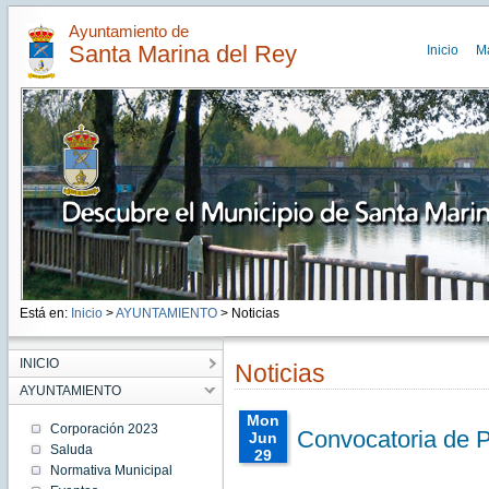
Ayuntamiento de
Santa Marina del Rey
Inicio
M
Está en:
Inicio
>
AYUNTAMIENTO
> Noticias
INICIO
Noticias
AYUNTAMIENTO
Mon
Corporación 2023
Convocatoria de P
Jun
Saluda
29
Normativa Municipal
00:00:00