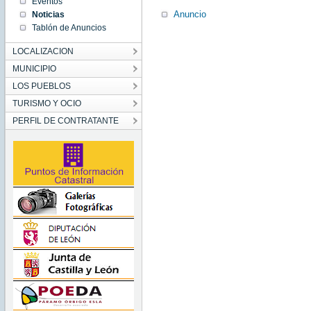
Aug 24
Eventos
00:00:00
Anuncio
Noticias
CEST
2021
Tablón de Anuncios
Tue Aug
24
00:00:00
LOCALIZACION
CEST
2021
MUNICIPIO
LOS PUEBLOS
TURISMO Y OCIO
PERFIL DE CONTRATANTE