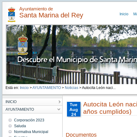
Ayuntamiento de
Santa Marina del Rey
Inicio
M
Está en:
Inicio
>
AYUNTAMIENTO
>
Noticias
> Autocita León naci...
INICIO
Autocita León nac
Tue
Aug
AYUNTAMIENTO
años cumplidos)
24
00:00:00
Corporación 2023
CEST
Saluda
2021
Normativa Municipal
Tue
Documentos